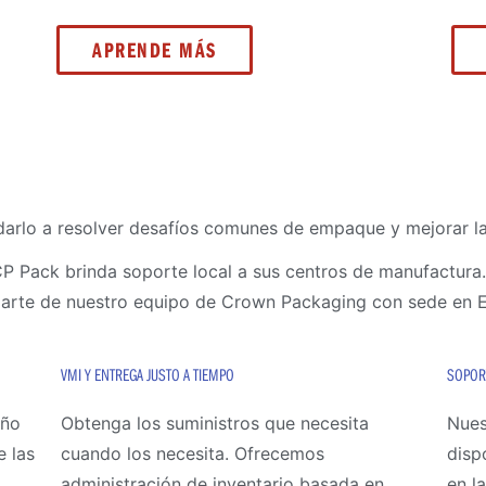
APRENDE MÁS
darlo a resolver desafíos comunes de empaque y mejorar l
P Pack brinda soporte local a sus centros de manufactura.
r parte de nuestro equipo de Crown Packaging con sede en 
VMI Y ENTREGA JUSTO A TIEMPO
SOPOR
eño
Obtenga los suministros que necesita
Nues
e las
cuando los necesita. Ofrecemos
disp
administración de inventario basada en
en l