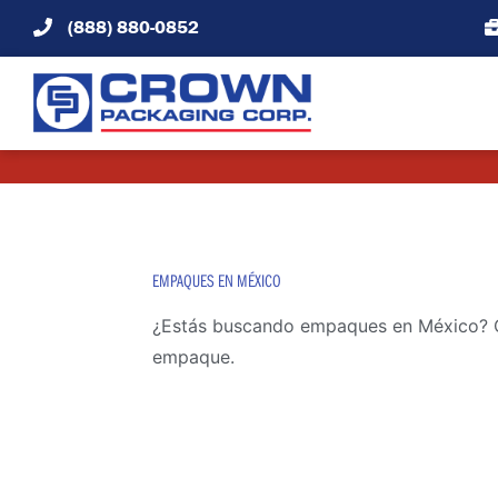
Skip
(888) 880-0852
to
content
EMPAQUES EN MÉXICO
¿Estás buscando empaques en México? CP
empaque.